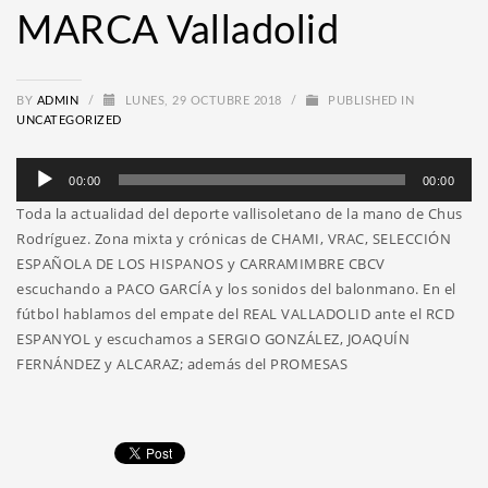
MARCA Valladolid
BY
ADMIN
/
LUNES, 29 OCTUBRE 2018
/
PUBLISHED IN
UNCATEGORIZED
Reproductor
00:00
00:00
de
Toda la actualidad del deporte vallisoletano de la mano de Chus
audio
Rodríguez. Zona mixta y crónicas de CHAMI, VRAC, SELECCIÓN
ESPAÑOLA DE LOS HISPANOS y CARRAMIMBRE CBCV
escuchando a PACO GARCÍA y los sonidos del balonmano. En el
fútbol hablamos del empate del REAL VALLADOLID ante el RCD
ESPANYOL y escuchamos a SERGIO GONZÁLEZ, JOAQUÍN
FERNÁNDEZ y ALCARAZ; además del PROMESAS