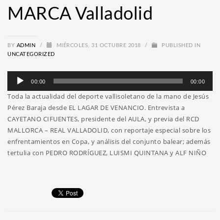
MARCA Valladolid
BY
ADMIN
/
MIÉRCOLES, 31 OCTUBRE 2018
/
PUBLISHED IN
UNCATEGORIZED
Reproductor
00:00
00:00
de
Toda la actualidad del deporte vallisoletano de la mano de Jesús
audio
Pérez Baraja desde EL LAGAR DE VENANCIO. Entrevista a
CAYETANO CIFUENTES, presidente del AULA, y previa del RCD
MALLORCA – REAL VALLADOLID, con reportaje especial sobre los
enfrentamientos en Copa, y análisis del conjunto balear; además
tertulia con PEDRO RODRÍGUEZ, LUISMI QUINTANA y ALF NIÑO