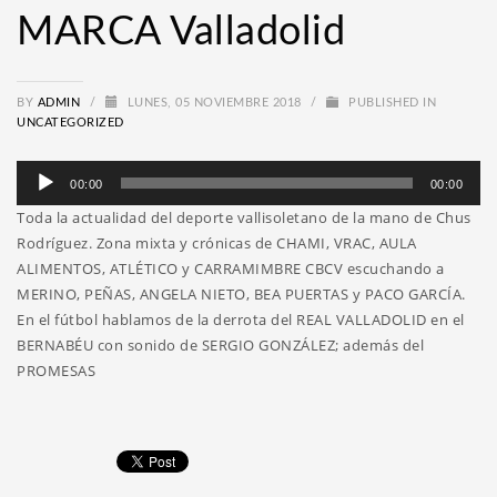
MARCA Valladolid
BY
ADMIN
/
LUNES, 05 NOVIEMBRE 2018
/
PUBLISHED IN
UNCATEGORIZED
Reproductor
00:00
00:00
de
Toda la actualidad del deporte vallisoletano de la mano de Chus
audio
Rodríguez. Zona mixta y crónicas de CHAMI, VRAC, AULA
ALIMENTOS, ATLÉTICO y CARRAMIMBRE CBCV escuchando a
MERINO, PEÑAS, ANGELA NIETO, BEA PUERTAS y PACO GARCÍA.
En el fútbol hablamos de la derrota del REAL VALLADOLID en el
BERNABÉU con sonido de SERGIO GONZÁLEZ; además del
PROMESAS