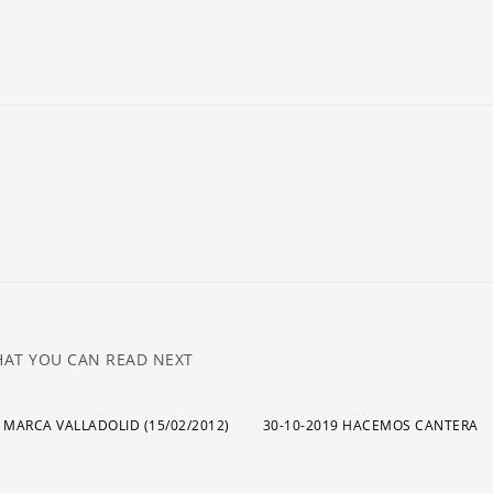
ar
pa
a
o
di
el
v
AT YOU CAN READ NEXT
 MARCA VALLADOLID (15/02/2012)
30-10-2019 HACEMOS CANTERA