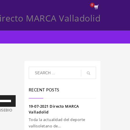
irecto MARCA Valladolid
RECENT POSTS
iliza
s
19-07-2021 Directo MARCA
EUSEBIO
clas
Valladolid
e
Toda la actualidad del deporte
echa
vallisoletano de...