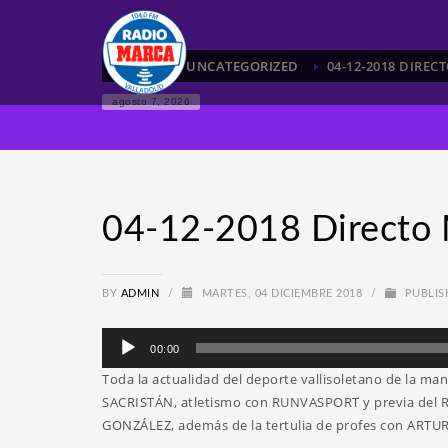
HOME
UNCATEGORIZED
04-12-2018 DIRE
agosto 7, 2026
04-12-2018 Directo 
BY
ADMIN
/
MARTES, 04 DICIEMBRE 2018
/
PUBLIS
Reproductor
00:00
de
Toda la actualidad del deporte vallisoletano de la 
audio
SACRISTÁN, atletismo con RUNVASPORT y previa del
GONZÁLEZ, además de la tertulia de profes con AR