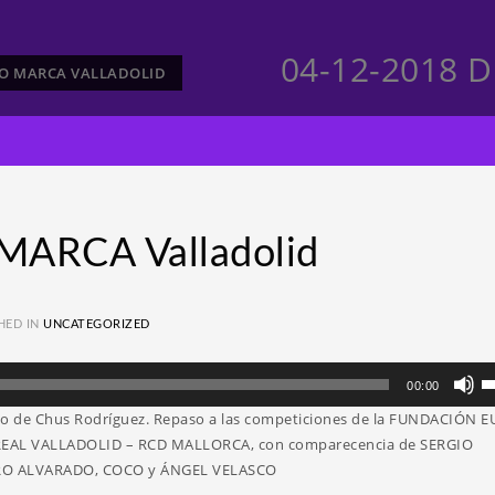
04-12-2018 D
CTO MARCA VALLADOLID
MARCA Valladolid
HED IN
UNCATEGORIZED
Ut
00:00
la
mano de Chus Rodríguez. Repaso a las competiciones de la FUNDACIÓN 
te
 REAL VALLADOLID – RCD MALLORCA, con comparecencia de SERGIO
d
TURO ALVARADO, COCO y ÁNGEL VELASCO
fl