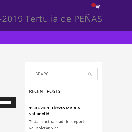
-2019 Tertulia de PEÑAS
RECENT POSTS
iliza
s
19-07-2021 Directo MARCA
clas
Valladolid
e
Toda la actualidad del deporte
echa
vallisoletano de...