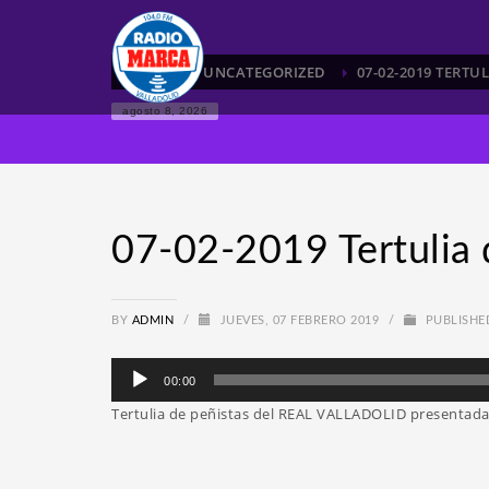
HOME
UNCATEGORIZED
07-02-2019 TERTU
agosto 8, 2026
07-02-2019 Tertulia
BY
ADMIN
/
JUEVES, 07 FEBRERO 2019
/
PUBLISHE
Reproductor
00:00
de
Tertulia de peñistas del REAL VALLADOLID presenta
audio