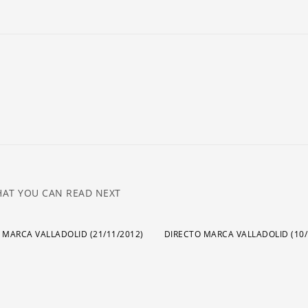
ar
pa
a
o
di
el
v
AT YOU CAN READ NEXT
 MARCA VALLADOLID (21/11/2012)
DIRECTO MARCA VALLADOLID (10/