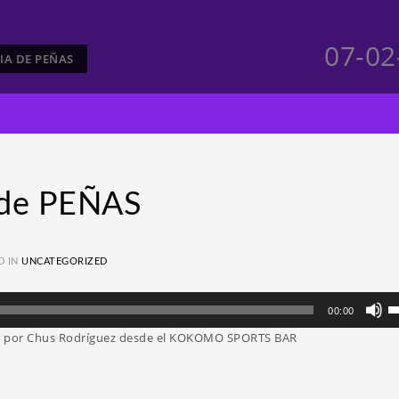
07-02
LIA DE PEÑAS
 de PEÑAS
D IN
UNCATEGORIZED
Ut
00:00
la
da por Chus Rodríguez desde el KOKOMO SPORTS BAR
te
d
fl