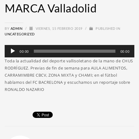
MARCA Valladolid
BY
ADMIN
/
VIERNES, 15 FEBRERO 2019
/
PUBLISHED IN
UNCATEGORIZED
Reproductor
00:00
00:00
de
Toda la actualidad del deporte vallisoletano de la mano de CHUS
audio
RODRÍGUEZ. Previas de fin de semana para AULA ALIMENTOS,
CARRAMIMBRE CBCV, ZONA MIXTA y CHAMI; en el fútbol
hablamos del FC BACRELONA y escuchamos un reportaje sobre
RONALDO NAZARIO