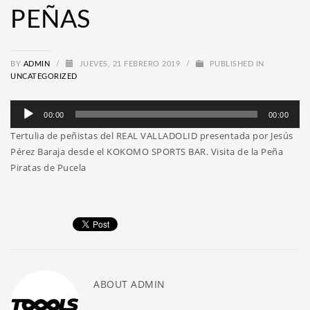
PEÑAS
BY
ADMIN
/
JUEVES, 21 FEBRERO 2019
/
PUBLISHED IN
UNCATEGORIZED
Reproductor
00:00
00:00
de
Tertulia de peñistas del REAL VALLADOLID presentada por Jesús
audio
Pérez Baraja desde el KOKOMO SPORTS BAR. Visita de la Peña
Piratas de Pucela
ABOUT
ADMIN