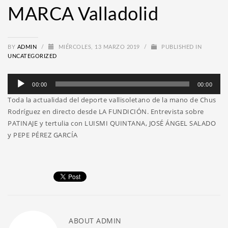
MARCA Valladolid
BY
ADMIN
/
MIÉRCOLES, 13 MARZO 2019
/
PUBLISHED IN
UNCATEGORIZED
Reproductor
00:00
00:00
de
Toda la actualidad del deporte vallisoletano de la mano de Chus
audio
Rodríguez en directo desde LA FUNDICIÓN. Entrevista sobre
PATINAJE y tertulia con LUISMI QUINTANA, JOSÉ ÁNGEL SALADO
y PEPE PÉREZ GARCÍA
ABOUT
ADMIN