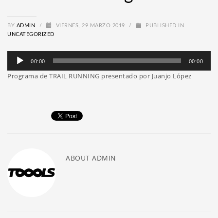
BY
ADMIN
/
VIERNES, 29 MARZO 2019
/
PUBLISHED IN
UNCATEGORIZED
Reproductor
00:00
00:00
de
Programa de TRAIL RUNNING presentado por Juanjo López
audio
ABOUT
ADMIN