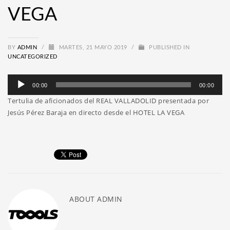
VEGA
BY
ADMIN
/
MARTES, 21 MAYO 2019
/
PUBLISHED IN
UNCATEGORIZED
Reproductor
00:00
00:00
de
Tertulia de aficionados del REAL VALLADOLID presentada por
audio
Jesús Pérez Baraja en directo desde el HOTEL LA VEGA
ABOUT
ADMIN