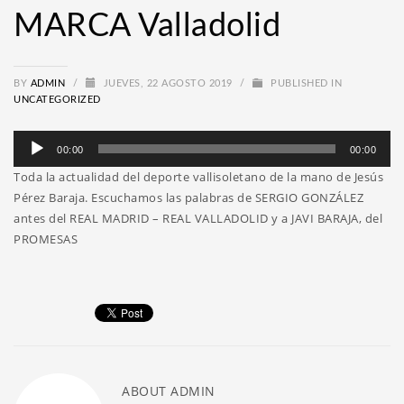
MARCA Valladolid
BY
ADMIN
/
JUEVES, 22 AGOSTO 2019
/
PUBLISHED IN
UNCATEGORIZED
Reproductor
00:00
00:00
de
Toda la actualidad del deporte vallisoletano de la mano de Jesús
audio
Pérez Baraja. Escuchamos las palabras de SERGIO GONZÁLEZ
antes del REAL MADRID – REAL VALLADOLID y a JAVI BARAJA, del
PROMESAS
ABOUT
ADMIN