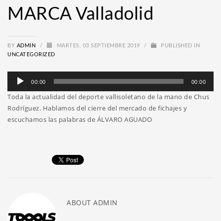
MARCA Valladolid
BY
ADMIN
/
MARTES, 03 SEPTIEMBRE 2019
/
PUBLISHED IN
UNCATEGORIZED
Reproductor
00:00
00:00
de
Toda la actualidad del deporte vallisoletano de la mano de Chus
audio
Rodríguez. Hablamos del cierre del mercado de fichajes y
escuchamos las palabras de ÁLVARO AGUADO
ABOUT
ADMIN