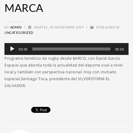
MARCA
BY
ADMIN
/
MARTES, 05 NOVIEMBRE 2019
/
PUBLISHED IN
UNCATEGORIZED
Reproductor
00:00
00:00
de
Programa temático de rugby desde BARCO, con David García.
audio
Espacio que aborda toda la actualidad del deporte oval a nivel
local y también con perspectiva nacional. Hoy con invitado
especial,Santiago Toca, presidente del SILVERSTORM EL
SALVADOR.