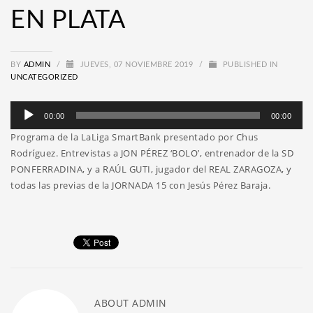
EN PLATA
BY
ADMIN
/
JUEVES, 07 NOVIEMBRE 2019
/
PUBLISHED IN
UNCATEGORIZED
Reproductor
00:00
00:00
de
Programa de la LaLiga SmartBank presentado por Chus
audio
Rodríguez. Entrevistas a JON PÉREZ ‘BOLO’, entrenador de la SD
PONFERRADINA, y a RAÚL GUTI, jugador del REAL ZARAGOZA, y
todas las previas de la JORNADA 15 con Jesús Pérez Baraja.
ABOUT
ADMIN