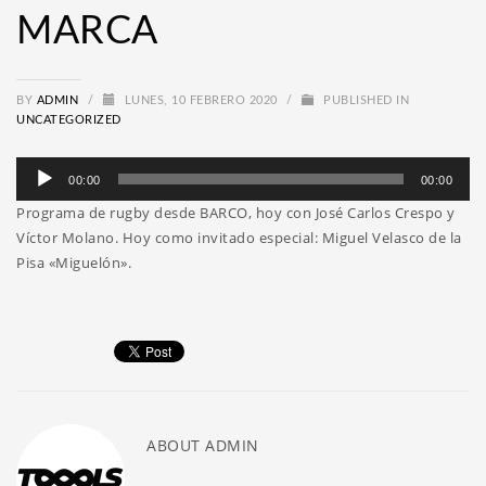
MARCA
BY
ADMIN
/
LUNES, 10 FEBRERO 2020
/
PUBLISHED IN
UNCATEGORIZED
Reproductor
00:00
00:00
de
Programa de rugby desde BARCO, hoy con José Carlos Crespo y
audio
Víctor Molano. Hoy como invitado especial: Miguel Velasco de la
Pisa «Miguelón».
ABOUT
ADMIN