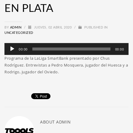
EN PLATA
BY
ADMIN
/
JUEVES, 02 ABRIL 2020
/
PUBLISHED IN
UNCATEGORIZED
Reproductor
00:00
00:00
de
Programa de la LaLiga SmartBank presentado por Chus
audio
Rodríguez. Entrevistas a Pedro Mosquera, jugador del Huesca y a
Rodrigo, jugador del Oviedo.
ABOUT
ADMIN