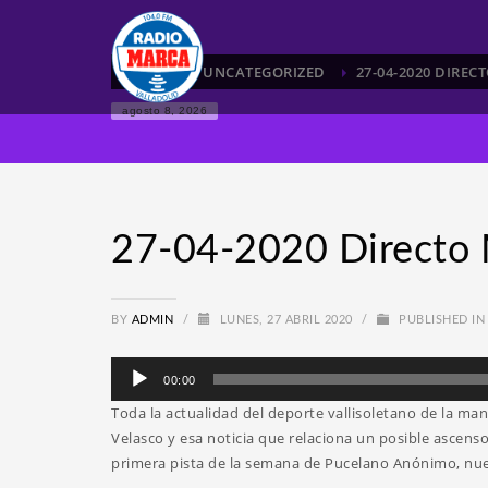
HOME
UNCATEGORIZED
27-04-2020 DIRE
agosto 8, 2026
27-04-2020 Directo 
BY
ADMIN
/
LUNES, 27 ABRIL 2020
/
PUBLISHED I
Reproductor
00:00
de
Toda la actualidad del deporte vallisoletano de la 
audio
Velasco y esa noticia que relaciona un posible ascenso
primera pista de la semana de Pucelano Anónimo, nues