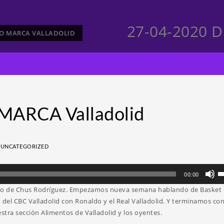
27-04-2020 D
CTO MARCA VALLADOLID
MARCA Valladolid
N
UNCATEGORIZED
Ut
00:00
la
mano de Chus Rodríguez. Empezamos nueva semana hablando de Basket 
te
 del CBC Valladolid con Ronaldo y el Real Valladolid. Y terminamos con
d
tra sección Alimentos de Valladolid y los oyentes.
fl