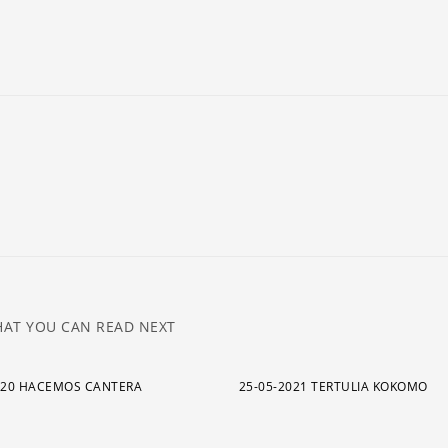
ar
pa
a
o
di
el
v
AT YOU CAN READ NEXT
020 HACEMOS CANTERA
25-05-2021 TERTULIA KOKOMO