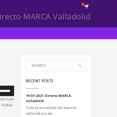
irecto MARCA Valladolid
RECENT POSTS
iliza
s
19-07-2021 Directo MARCA
con Lolo
clas
Valladolid
 Fútbol,
e
Toda la actualidad del deporte
echa
vallisoletano de...