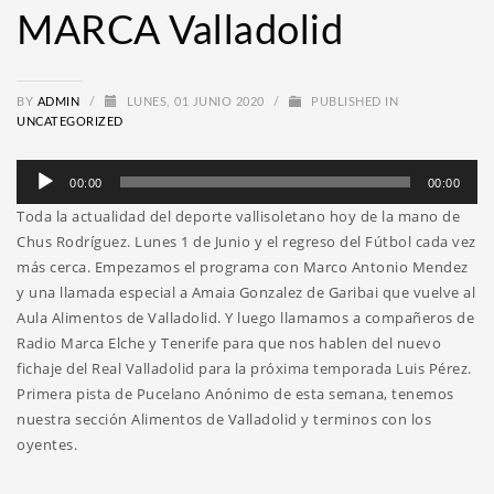
MARCA Valladolid
BY
ADMIN
/
LUNES, 01 JUNIO 2020
/
PUBLISHED IN
UNCATEGORIZED
Reproductor
00:00
00:00
de
Toda la actualidad del deporte vallisoletano hoy de la mano de
audio
Chus Rodríguez. Lunes 1 de Junio y el regreso del Fútbol cada vez
más cerca. Empezamos el programa con Marco Antonio Mendez
y una llamada especial a Amaia Gonzalez de Garibai que vuelve al
Aula Alimentos de Valladolid. Y luego llamamos a compañeros de
Radio Marca Elche y Tenerife para que nos hablen del nuevo
fichaje del Real Valladolid para la próxima temporada Luis Pérez.
Primera pista de Pucelano Anónimo de esta semana, tenemos
nuestra sección Alimentos de Valladolid y terminos con los
oyentes.