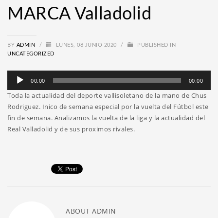
MARCA Valladolid
BY
ADMIN
/
LUNES, 08 JUNIO 2020
/
PUBLISHED IN
UNCATEGORIZED
Reproductor
00:00
00:00
de
Toda la actualidad del deporte vallisoletano de la mano de Chus
audio
Rodriguez. Inico de semana especial por la vuelta del Fútbol este
fin de semana. Analizamos la vuelta de la liga y la actualidad del
Real Valladolid y de sus proximos rivales.
ABOUT
ADMIN