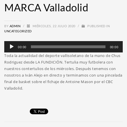
MARCA Valladolid
BY
ADMIN
/
MIÉRCOLES, 22 JULIO 2020
/
PUBLISHED IN
UNCATEGORIZED
Reproductor
00:00
00:00
de
Toda la actualidad del deporte vallisoletano de la mano de Chus
audio
Rodriguez desde LA FUNDICIÓN. Tertulia muy futbolera con
nuestros contertulios de los miércoles. Después tenemos con
nosotros a Iván Alejo en directo y terminamos con una pincelada
final de basket sobre el fichaje de Antoine Mason por el CBC
Valladolid.