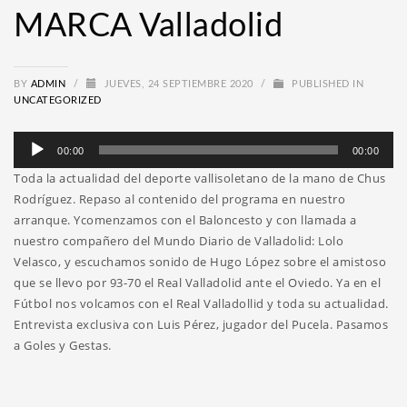
MARCA Valladolid
BY
ADMIN
/
JUEVES, 24 SEPTIEMBRE 2020
/
PUBLISHED IN
UNCATEGORIZED
Reproductor
00:00
00:00
de
Toda la actualidad del deporte vallisoletano de la mano de Chus
audio
Rodríguez. Repaso al contenido del programa en nuestro
arranque. Ycomenzamos con el Baloncesto y con llamada a
nuestro compañero del Mundo Diario de Valladolid: Lolo
Velasco, y escuchamos sonido de Hugo López sobre el amistoso
que se llevo por 93-70 el Real Valladolid ante el Oviedo. Ya en el
Fútbol nos volcamos con el Real Valladollid y toda su actualidad.
Entrevista exclusiva con Luis Pérez, jugador del Pucela. Pasamos
a Goles y Gestas.