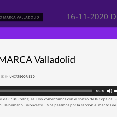
16-11-2020 D
CTO MARCA VALLADOLID
MARCA Valladolid
ED IN
UNCATEGORIZED
Ut
00:00
la
ano de Chus Rodríguez. Hoy comenzamos con el sorteo de la Copa del R
te
no, Balonmano, Baloncesto… Nos pasamos por la sección Alimentos de
d
fl