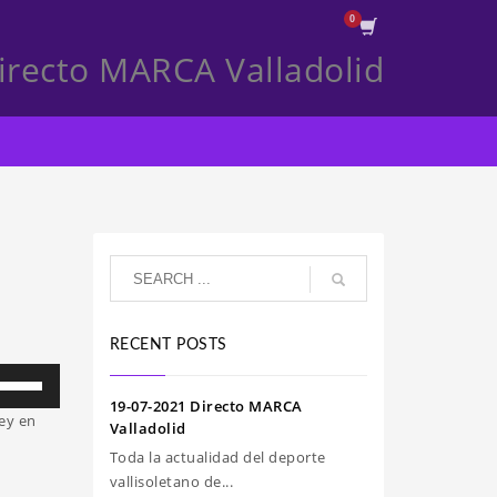
irecto MARCA Valladolid
RECENT POSTS
iliza
s
19-07-2021 Directo MARCA
ey en
clas
Valladolid
e
Toda la actualidad del deporte
echa
vallisoletano de...