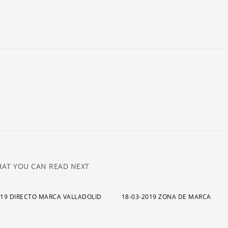
ar
pa
a
o
di
el
v
AT YOU CAN READ NEXT
019 DIRECTO MARCA VALLADOLID
18-03-2019 ZONA DE MARCA