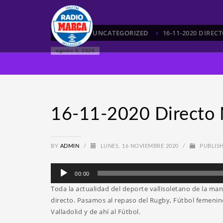
HOME
UNCATEGORIZED
16-11-2020 DIRE
agosto 8, 2026
16-11-2020 Directo 
BY
ADMIN
/
LUNES, 16 NOVIEMBRE 2020
/
PUBLISH
Reproductor
00:00
de
Toda la actualidad del deporte vallisoletano de la m
audio
directo. Pasamos al repaso del Rugby, Fútbol femeni
Valladolid y de ahí al Fútbol.