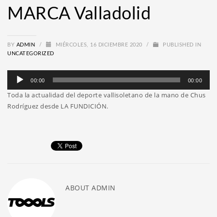
MARCA Valladolid
BY
ADMIN
/
MIÉRCOLES, 16 DICIEMBRE 2020
/
PUBLISHED IN
UNCATEGORIZED
Reproductor
00:00
00:00
de
Toda la actualidad del deporte vallisoletano de la mano de Chus
audio
Rodríguez desde LA FUNDICIÓN.
ABOUT
ADMIN