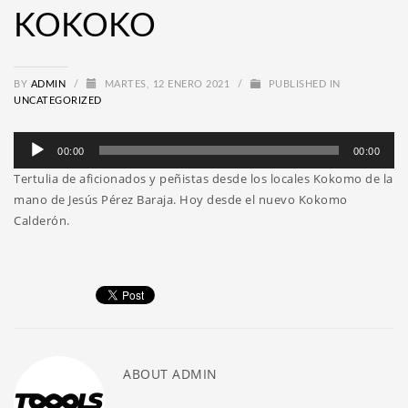
KOKOKO
BY
ADMIN
/
MARTES, 12 ENERO 2021
/
PUBLISHED IN
UNCATEGORIZED
Reproductor
00:00
00:00
de
Tertulia de aficionados y peñistas desde los locales Kokomo de la
audio
mano de Jesús Pérez Baraja. Hoy desde el nuevo Kokomo
Calderón.
ABOUT
ADMIN