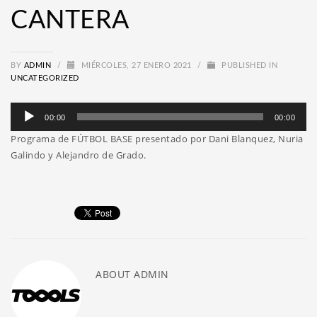
CANTERA
BY
ADMIN
/
MIÉRCOLES, 27 ENERO 2021
/
PUBLISHED IN
UNCATEGORIZED
Reproductor
00:00
00:00
de
Programa de FÚTBOL BASE presentado por Dani Blanquez, Nuria
audio
Galindo y Alejandro de Grado.
ABOUT
ADMIN