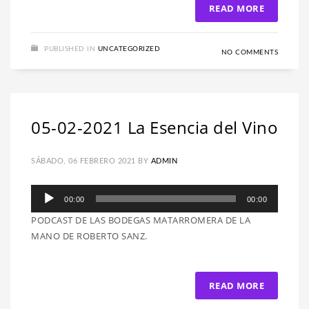
READ MORE
PUBLISHED IN
UNCATEGORIZED
NO COMMENTS
05-02-2021 La Esencia del Vino
SÁBADO, 06 FEBRERO 2021
BY
ADMIN
Reproductor
00:00
00:00
de
PODCAST DE LAS BODEGAS MATARROMERA DE LA
audio
MANO DE ROBERTO SANZ.
READ MORE