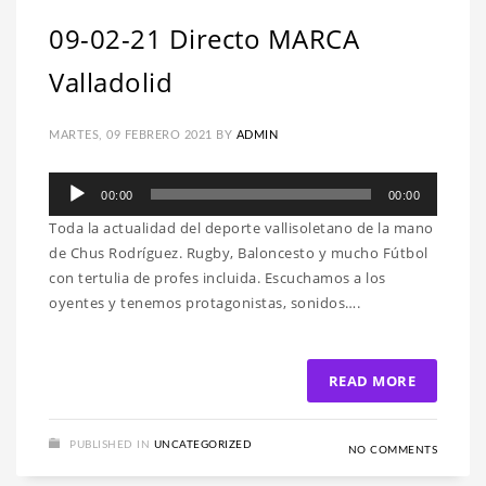
09-02-21 Directo MARCA
Valladolid
MARTES, 09 FEBRERO 2021
BY
ADMIN
Reproductor
00:00
00:00
de
Toda la actualidad del deporte vallisoletano de la mano
audio
de Chus Rodríguez. Rugby, Baloncesto y mucho Fútbol
con tertulia de profes incluida. Escuchamos a los
oyentes y tenemos protagonistas, sonidos….
READ MORE
PUBLISHED IN
UNCATEGORIZED
NO COMMENTS