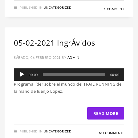
PUBLISHED IN
UNCATEGORIZED
1 COMMENT
05-02-2021 IngrÁvidos
SÁBADO, 06 FEBRERO 2021
BY
ADMIN
Reproductor
00:00
00:00
de
Programa líder sobre el mundo del TRAIL RUNNING de
audio
la mano de Juanjo López.
READ MORE
PUBLISHED IN
UNCATEGORIZED
NO COMMENTS