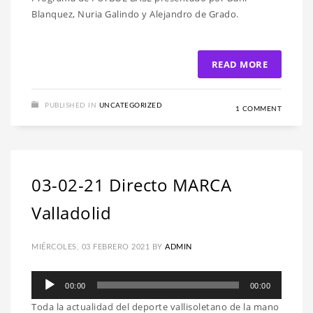
audio
Blanquez, Nuria Galindo y Alejandro de Grado.
READ MORE
PUBLISHED IN
UNCATEGORIZED
1 COMMENT
03-02-21 Directo MARCA
Valladolid
MIÉRCOLES, 03 FEBRERO 2021
BY
ADMIN
Reproductor
00:00
00:00
de
Toda la actualidad del deporte vallisoletano de la mano
audio