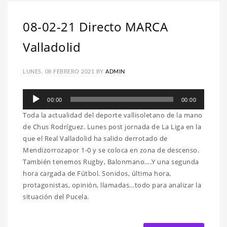
08-02-21 Directo MARCA
Valladolid
LUNES, 08 FEBRERO 2021
BY
ADMIN
Reproductor
00:00
00:00
de
Toda la actualidad del deporte vallisoletano de la mano
audio
de Chus Rodríguez. Lunes post jornada de La Liga en la
que el Real Valladolid ha salido derrotado de
Mendizorrozapor 1-0 y se coloca en zona de descenso.
También tenemos Rugby, Balonmano….Y una segunda
hora cargada de Fútbol. Sonidos, última hora,
protagonistas, opinión, llamadas…todo para analizar la
situación del Pucela.