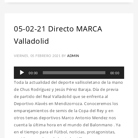
05-02-21 Directo MARCA
Valladolid
VIERNES, 05 FEBRERO 2021
BY
ADMIN
Reproductor
00:00
00:00
de
Toda la actualidad del deporte vallisoletano de la mano
audio
de Chus Rodríguez y Jesús Pérez Baraja. Día de previa
de partido del Real Valladolid que se enfrenta al
Deportivo Alavés en Mendizorroza. Conoceremos los
emparejamientos de semis de la Copa del Rey y en
otros temas deportivos Marco Antonio Mendez nos
cuenta la última hora en el mundo del Balonmano . Ya
en el tiempo para el Fútbol, noticias, protagonistas,