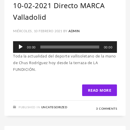
10-02-2021 Directo MARCA
Valladolid
MIÉRCOLES, 10 FEBRERO 2021
BY
ADMIN
Reproductor
00:00
00:00
de
Toda la actualidad del deporte vallisoletano de la mano
audio
de Chus Rodríguez hoy desde la terraza de LA
FUNDICIÓN.
READ MORE
PUBLISHED IN
UNCATEGORIZED
3 COMMENTS