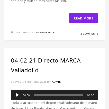
sonidos y mucho más hasta las 15h.
READ MORE
PUBLISHED IN
UNCATEGORIZED
2 COMMENTS
04-02-21 Directo MARCA
Valladolid
JUEVES, 04 FEBRERO 2021
BY
ADMIN
Reproductor
00:00
00:00
de
Toda la actualidad del deporte vallisoletano de la mano
audio
de Jesús Pérez Baraja. Hoy con Marco Antonio Mendez