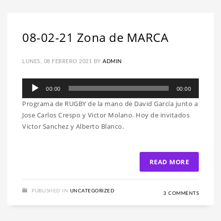
08-02-21 Zona de MARCA
LUNES, 08 FEBRERO 2021
BY
ADMIN
Reproductor
00:00
00:00
de
Programa de RUGBY de la mano de David García junto a
audio
Jose Carlos Crespo y Victor Molano. Hoy de invitados
Victor Sanchez y Alberto Blanco.
READ MORE
PUBLISHED IN
UNCATEGORIZED
3 COMMENTS