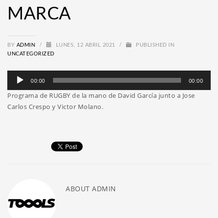
MARCA
BY
ADMIN
/
LUNES, 12 ABRIL 2021
/
PUBLISHED IN
UNCATEGORIZED
Reproductor
00:00
00:00
de
Programa de RUGBY de la mano de David García junto a Jose
audio
Carlos Crespo y Victor Molano.
ABOUT
ADMIN