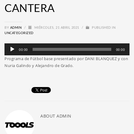
CANTERA
BY
ADMIN
/
MIÉRCOLES, 21 ABRIL 2021
/
PUBLISHED IN
UNCATEGORIZED
Reproductor
00:00
00:00
de
Programa de Fútbol base presentado por DANI BLANQUEZ y con
audio
Nuria Galindo y Alejandro de Grado.
ABOUT
ADMIN