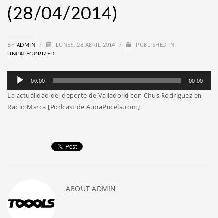
(28/04/2014)
BY
ADMIN
/
LUNES, 28 ABRIL 2014
/
PUBLISHED IN
UNCATEGORIZED
Reproductor
00:00
00:00
de
La actualidad del deporte de Valladolid con Chus Rodríguez en
audio
Radio Marca [Podcast de AupaPucela.com].
ABOUT
ADMIN