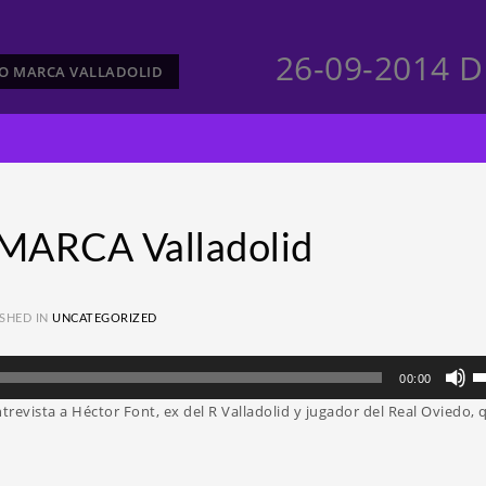
26-09-2014 D
CTO MARCA VALLADOLID
MARCA Valladolid
SHED IN
UNCATEGORIZED
Ut
00:00
la
revista a Héctor Font, ex del R Valladolid y jugador del Real Oviedo, 
te
d
fl