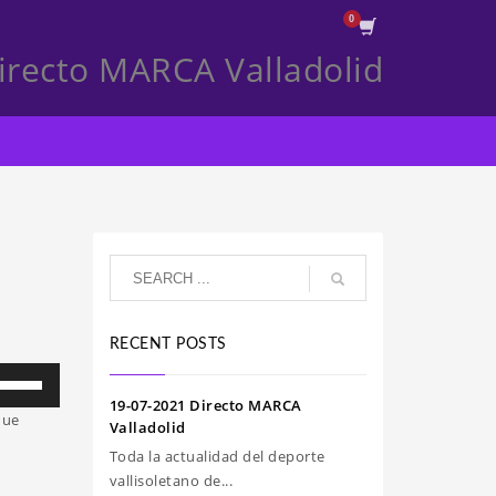
irecto MARCA Valladolid
RECENT POSTS
iliza
s
19-07-2021 Directo MARCA
que
clas
Valladolid
e
Toda la actualidad del deporte
echa
vallisoletano de...