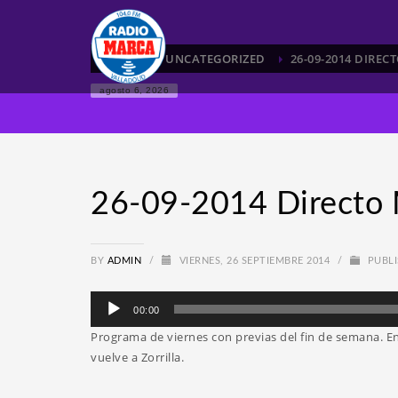
HOME
UNCATEGORIZED
26-09-2014 DIRE
agosto 6, 2026
26-09-2014 Directo 
BY
ADMIN
/
VIERNES, 26 SEPTIEMBRE 2014
/
PUBLI
Reproductor
00:00
de
Programa de viernes con previas del fin de semana. Ent
audio
vuelve a Zorrilla.