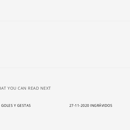
ar
pa
a
o
di
el
v
AT YOU CAN READ NEXT
7 GOLES Y GESTAS
27-11-2020 INGRÁVIDOS