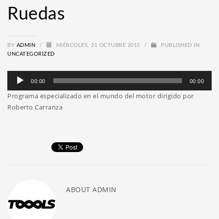
Ruedas
BY
ADMIN
/
MIÉRCOLES, 21 OCTUBRE 2015
/
PUBLISHED IN
UNCATEGORIZED
Reproductor
00:00
00:00
de
Programa especializado en el mundo del motor dirigido por
audio
Roberto Carranza
ABOUT
ADMIN