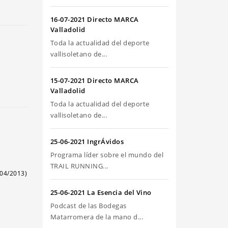
riba/abajo
ra
16-07-2021 Directo MARCA
umentar
Valladolid
Toda la actualidad del deporte
sminuir
vallisoletano de...
olumen.
15-07-2021 Directo MARCA
Valladolid
Toda la actualidad del deporte
vallisoletano de...
25-06-2021 IngrÁvidos
Programa líder sobre el mundo del
TRAIL RUNNING...
04/2013)
25-06-2021 La Esencia del Vino
Podcast de las Bodegas
Matarromera de la mano d...