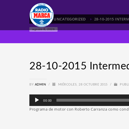
HOME
UNCATEGORIZED
28-10-2015 INTE
agosto 6, 2026
28-10-2015 Interm
BY
ADMIN
/
MIÉRCOLES, 28 OCTUBRE 2015
/
PUBL
Reproductor
00:00
de
Programa de motor con Roberto Carranza como cond
audio