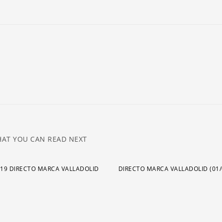
ar
pa
a
o
di
el
v
AT YOU CAN READ NEXT
019 DIRECTO MARCA VALLADOLID
DIRECTO MARCA VALLADOLID (01/