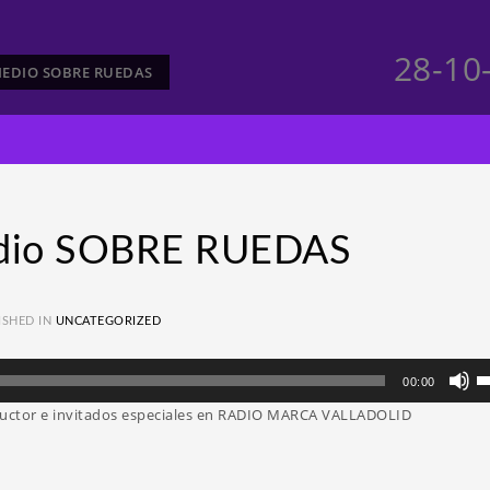
28-10
RMEDIO SOBRE RUEDAS
edio SOBRE RUEDAS
ISHED IN
UNCATEGORIZED
Ut
00:00
la
uctor e invitados especiales en RADIO MARCA VALLADOLID
te
d
fl