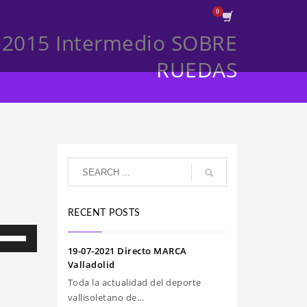
-2015 Intermedio SOBRE
RUEDAS
RECENT POSTS
iliza
s
19-07-2021 Directo MARCA
clas
Valladolid
e
Toda la actualidad del deporte
echa
vallisoletano de...