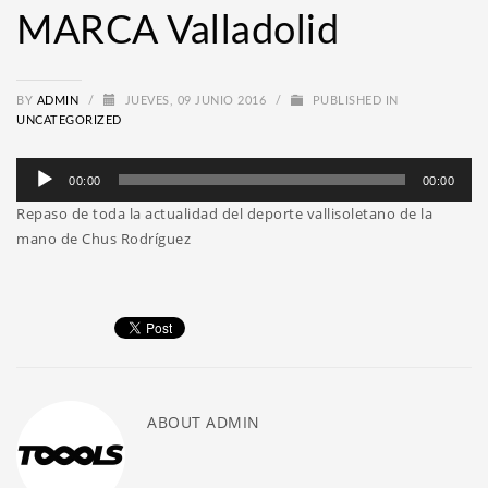
MARCA Valladolid
BY
ADMIN
/
JUEVES, 09 JUNIO 2016
/
PUBLISHED IN
UNCATEGORIZED
Reproductor
00:00
00:00
de
Repaso de toda la actualidad del deporte vallisoletano de la
audio
mano de Chus Rodríguez
ABOUT
ADMIN