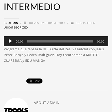
INTERMEDIO
BY
ADMIN
/
JUEVES, 02 FEBRERO 2017
/
PUBLISHED IN
UNCATEGORIZED
Reproductor
00:00
00:00
de
Programa que repasa la HISTORIA del Real Valladolid con Jesús
audio
Pérez Baraja y Pedro Rodríguez. Hoy recordamos a MATITO,
CUARESMA y EDÚ MANGA
ABOUT
ADMIN