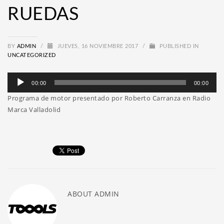
RUEDAS
BY
ADMIN
/
JUEVES, 16 NOVIEMBRE 2017
/
PUBLISHED IN
UNCATEGORIZED
Reproductor
00:00
00:00
de
Programa de motor presentado por Roberto Carranza en Radio
audio
Marca Valladolid
ABOUT
ADMIN