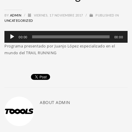
BY
ADMIN
/
VIERNES, 17 NOVIEMBRE 2017
/
PUBLISHED IN
UNCATEGORIZED
Reproductor
00:00
00:00
de
Programa presentado por Juanjo López especializado en el
audio
mundo del TRAIL RUNNING
ABOUT
ADMIN