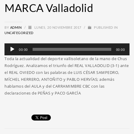
MARCA Valladolid
BY
ADMIN
/
LUNES, 20 NOVIEMBRE 2017
/
PUBLISHED IN
UNCATEGORIZED
Reproductor
00:00
00:00
de
Toda la actualidad del deporte vallisoletano de la mano de Chus
audio
Rodríguez. Analizamos el triunfo del REAL VALLADOLID (3-1) ante
el REAL OVIEDO con las palabras de LUIS CÉSAR SAMPEDRO,
MÍCHEL HERRERO, ANTOÑITO y PABLO HERVÍAS; además
hablamos del AULA y del CARRAMIMBRE CBC con las
declaraciones de PEÑAS y PACO GARCÍA