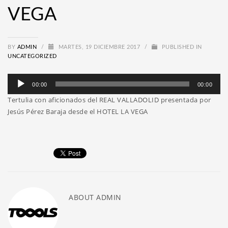
VEGA
BY
ADMIN
/
MARTES, 19 DICIEMBRE 2017
/
PUBLISHED IN
UNCATEGORIZED
Reproductor
00:00
00:00
de
Tertulia con aficionados del REAL VALLADOLID presentada por
audio
Jesús Pérez Baraja desde el HOTEL LA VEGA
ABOUT
ADMIN