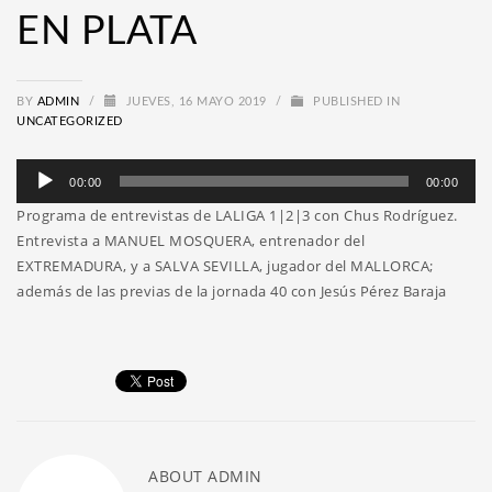
EN PLATA
BY
ADMIN
/
JUEVES, 16 MAYO 2019
/
PUBLISHED IN
UNCATEGORIZED
Reproductor
00:00
00:00
de
Programa de entrevistas de LALIGA 1|2|3 con Chus Rodríguez.
audio
Entrevista a MANUEL MOSQUERA, entrenador del
EXTREMADURA, y a SALVA SEVILLA, jugador del MALLORCA;
además de las previas de la jornada 40 con Jesús Pérez Baraja
ABOUT
ADMIN