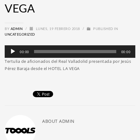
VEGA
BY
ADMIN
/
LUNES, 19 FEBRERO 2018
/
PUBLISHED IN
UNCATEGORIZED
Reproductor
00:00
00:00
de
Tertulia de aficionados del Real Valladolid presentada por Jesús
audio
Pérez Baraja desde el HOTEL LA VEGA
ABOUT
ADMIN