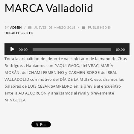
MARCA Valladolid
BY
ADMIN
/
JUEVES, 08 MARZO 2018
/
PUBLISHED IN
UNCATEGORIZED
Reproductor
00:00
00:00
de
Toda la actualidad del deporte vallisoletano de la mano de Chus
audio
Rodríguez. Hablamos con PAQUI GAGO, del VRAC, MARÍA
MORÁN, del CHAMI FEMENINO y CARMEN BORGE del REAL
VALLADOLID con motivo del DÍA DE LA MUJER; escuchamos las
palabras de LUIS CÉSAR SAMPEDRO en la previa al encuentro
ante la AD ALCORCÓN y analizamos al rival y brevemente
MINGUELA