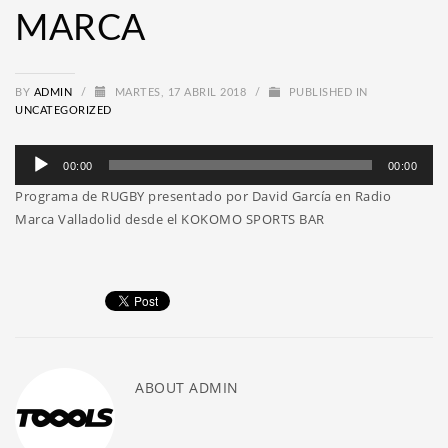
MARCA
BY
ADMIN
/
MARTES, 17 ABRIL 2018
/
PUBLISHED IN
UNCATEGORIZED
Reproductor
00:00
00:00
de
Programa de RUGBY presentado por David García en Radio
audio
Marca Valladolid desde el KOKOMO SPORTS BAR
ABOUT
ADMIN