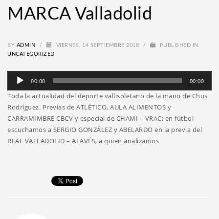
MARCA Valladolid
BY
ADMIN
/
VIERNES, 14 SEPTIEMBRE 2018
/
PUBLISHED IN
UNCATEGORIZED
Reproductor
00:00
00:00
de
Toda la actualidad del deporte vallisoletano de la mano de Chus
audio
Rodríguez. Previas de ATLÉTICO, AULA ALIMENTOS y
CARRAMIMBRE CBCV y especial de CHAMI – VRAC; en fútbol
escuchamos a SERGIO GONZÁLEZ y ABELARDO en la previa del
REAL VALLADOLID – ALAVÉS, a quien analizamos