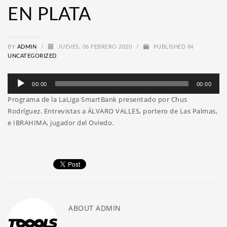
EN PLATA
BY
ADMIN
/
JUEVES, 06 FEBRERO 2020
/
PUBLISHED IN
UNCATEGORIZED
Reproductor
00:00
00:00
de
Programa de la LaLiga SmartBank presentado por Chus
audio
Rodríguez. Entrevistas a ÁLVARO VALLES, portero de Las Palmas,
e IBRAHIMA, jugador del Oviedo.
ABOUT
ADMIN