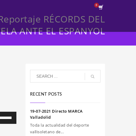
 Reportaje RÉCORDS DEL
ELA ANTE EL ESPANYOL
RECENT POSTS
19-07-2021 Directo MARCA
iliza
Valladolid
s
Toda la actualidad del deporte
clas
vallisoletano de...
e