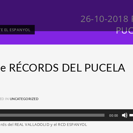
26-10-2018
PUC
TE EL ESPANYOL
aje RÉCORDS DEL PUCELA
ED IN
UNCATEGORIZED
Ut
00:00
la
écords del REAL VALLADOLID y el RCD ESPANYOL
te
d