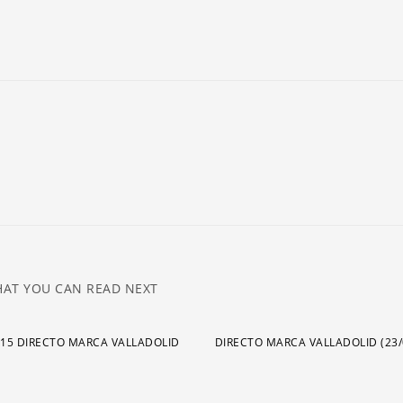
fl
ar
pa
a
o
di
el
v
AT YOU CAN READ NEXT
015 DIRECTO MARCA VALLADOLID
DIRECTO MARCA VALLADOLID (23/