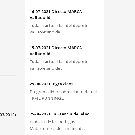
echa
16-07-2021 Directo MARCA
riba/abajo
Valladolid
ra
Toda la actualidad del deporte
umentar
vallisoletano de...
sminuir
15-07-2021 Directo MARCA
Valladolid
olumen.
Toda la actualidad del deporte
vallisoletano de...
25-06-2021 IngrÁvidos
Programa líder sobre el mundo del
TRAIL RUNNING...
25-06-2021 La Esencia del Vino
03/2012)
Podcast de las Bodegas
Matarromera de la mano d...