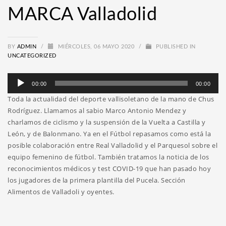
MARCA Valladolid
BY
ADMIN
/
MIÉRCOLES, 06 MAYO 2020
/
PUBLISHED IN
UNCATEGORIZED
Reproductor
00:00
00:00
de
Toda la actualidad del deporte vallisoletano de la mano de Chus
audio
Rodríguez. Llamamos al sabio Marco Antonio Mendez y
charlamos de ciclismo y la suspensión de la Vuelta a Castilla y
León, y de Balonmano. Ya en el Fútbol repasamos como está la
posible colaboración entre Real Valladolid y el Parquesol sobre el
equipo femenino de fútbol. También tratamos la noticia de los
reconocimientos médicos y test COVID-19 que han pasado hoy
los jugadores de la primera plantilla del Pucela. Sección
Alimentos de Valladoli y oyentes.