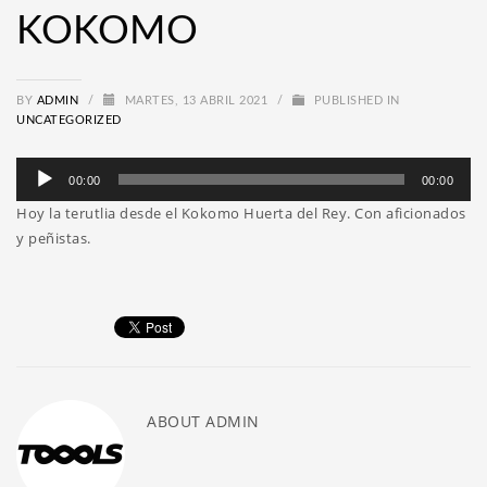
KOKOMO
BY
ADMIN
/
MARTES, 13 ABRIL 2021
/
PUBLISHED IN
UNCATEGORIZED
Reproductor
00:00
00:00
de
Hoy la terutlia desde el Kokomo Huerta del Rey. Con aficionados
audio
y peñistas.
ABOUT
ADMIN