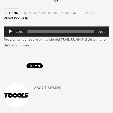
BY
ADMIN
/
VIERNES, 02 OCTUBRE 2020
/
PUBLISHED IN
UNCATEGORIZED
Reproductor
00:00
00:00
de
Programa líder sobre el mundo del TRAIL RUNNING de la mano
audio
de Juanjo López.
ABOUT
ADMIN