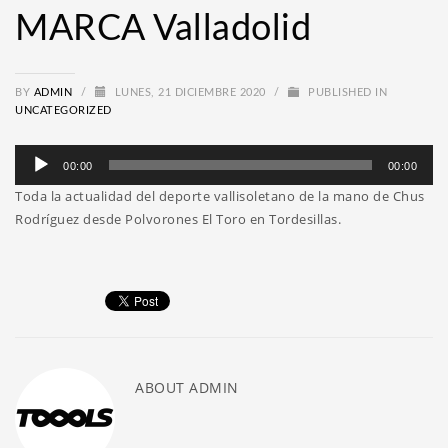
MARCA Valladolid
BY
ADMIN
/
LUNES, 21 DICIEMBRE 2020
/
PUBLISHED IN
UNCATEGORIZED
Reproductor
00:00
00:00
de
Toda la actualidad del deporte vallisoletano de la mano de Chus
audio
Rodríguez desde Polvorones El Toro en Tordesillas.
ABOUT
ADMIN