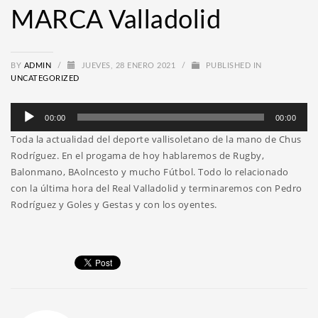
MARCA Valladolid
BY
ADMIN
/
JUEVES, 28 ENERO 2021
/
PUBLISHED IN
UNCATEGORIZED
Reproductor
00:00
00:00
de
Toda la actualidad del deporte vallisoletano de la mano de Chus
audio
Rodríguez. En el progama de hoy hablaremos de Rugby,
Balonmano, BAolncesto y mucho Fútbol. Todo lo relacionado
con la última hora del Real Valladolid y terminaremos con Pedro
Rodríguez y Goles y Gestas y con los oyentes.